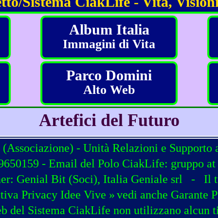
tto/Sistema CiakLife - Vita, Visioni
Album Italia
Immagini di Vita
Parco Domini
Alto Web
Artefici del Futuro
 (Associazione) - Unità Relazioni e Supporto 
650159 - Email del Polo CiakLife: gruppo at c
ner:
Genial Bit
(
Soci
),
Italia Geniale srl
-
Il 
tiva Privacy Idee Vive »
vedi anche Garante P
b del Sistema CiakLife non utilizzano alcun t