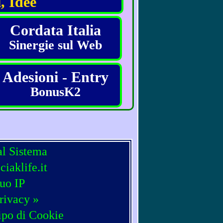
, Idee
Cordata Italia
Sinergie sul Web
Adesioni - Entry
BonusK2
al Sistema
iaklife.it
tuo IP
rivacy »
ipo di Cookie